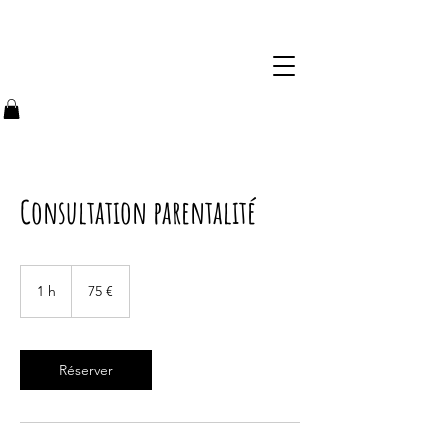
Consultation parentalité
75
euros
1 h
1
75 €
Réserver